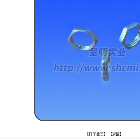
【
打印此页
】 【
返回
】