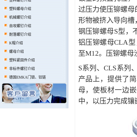
塑料螺钉介绍
过压力使压铆螺母
塑料螺母介绍
机械螺钉介绍
形物被挤入导向槽
自攻螺钉介绍
钢压铆螺母S型，
耐落螺钉介绍
铝压铆螺母CLA
K帽介绍
至M12。压铆螺
螺母介绍
塑料紧固件介绍
S系列、CLS系
非标件螺钉介绍
产品上，提供了简
德国EMKA门锁、铰链
母，使板材一边嵌
中，以压力完成镶