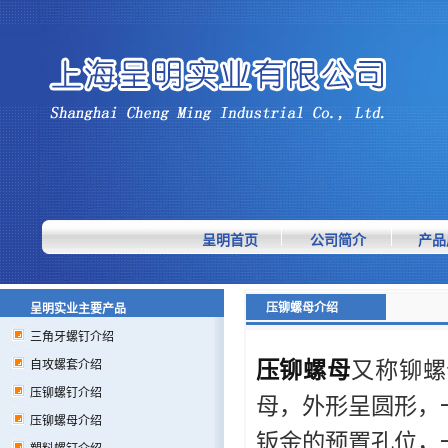
呈明首页
公司简介
产品
压铆螺母介绍
呈明实业主要产品
三角牙螺钉介绍
压铆螺母
又称铆螺
自攻螺套介绍
压铆螺钉介绍
母，外形呈圆形，
压铆螺母介绍
钣金的预置孔位，