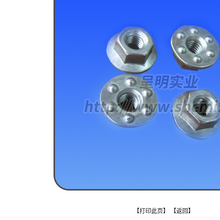
【
打印此页
】 【
返回
】